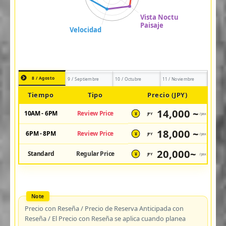
8 / Agosto
9 / Septiembre
10 / Octubre
11 / Noviembre
Tiempo
Tipo
Precio (JPY)
14,000 ~
10AM - 6PM
Review Price
JPY
/pax
¥
18,000 ~
6PM - 8PM
Review Price
JPY
/pax
¥
20,000~
Standard
Regular Price
JPY
/pax
¥
Precio con Reseña / Precio de Reserva Anticipada con
Reseña / El Precio con Reseña se aplica cuando planea