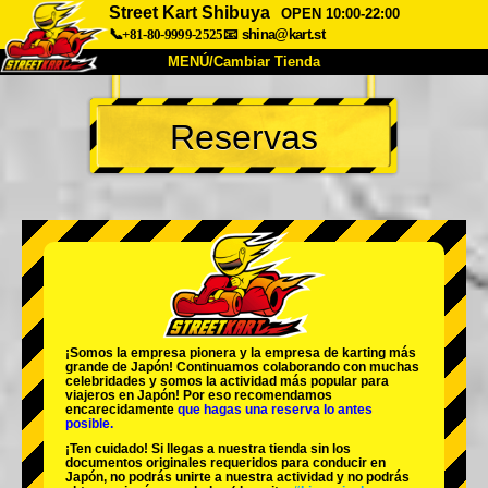
Street Kart Shibuya
OPEN 10:00-22:00
📞+81-80-9999-2525
📧
shina@kart.st
MENÚ/Cambiar Tienda
INICIO
Reservas
Acerca de
Especificaciones
Precios
Acceso
Testimonios
Preguntas Frecuentes
Empresa
Reservas
Cambiar Tienda
Tokyo Shinagawa
Tokyo Akihabara#1
Tokyo Akihabara#2
Tokyo Shibuya
¡Somos la
empresa pionera
y la
empresa de karting más
Tokyo Shibuya Annex
Tokyo Bay
grande
de Japón! Continuamos colaborando con
muchas
celebridades
y somos la
actividad más popular
para
viajeros en Japón! Por eso recomendamos
Tokyo Asakusa
Osaka
encarecidamente
que hagas una reserva lo antes
posible.
Okinawa
¡Ten cuidado! Si llegas a nuestra tienda sin los
documentos originales requeridos para conducir en
Japón, no podrás unirte a nuestra actividad y no podrás