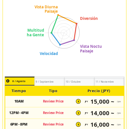
8 / Agosto
9 / Septiembre
10 / Octubre
11 / Noviembre
Tiempo
Tipo
Precio (JPY)
15,000 ~
10AM
Review Price
JPY
/pax
¥
14,000 ~
12PM - 4PM
Review Price
JPY
/pax
¥
16,000 ~
6PM - 8PM
Review Price
JPY
/pax
¥