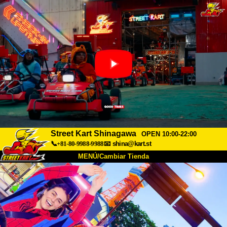
Street Kart Shinagawa
OPEN 10:00-22:00
📞+81-80-9988-9988
📧
shina@kart.st
MENÚ/Cambiar Tienda
INICIO
Acerca de
Especificaciones
Precios
Acceso
Testimonios
Preguntas Frecuentes