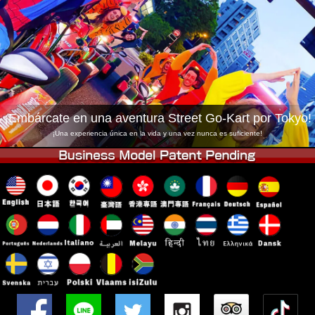
Empresa
Reservas
Cambiar Tienda
Tokyo Shinagawa
Tokyo Akihabara#1
Tokyo Akihabara#2
Tokyo Shibuya
Tokyo Shibuya Annex
Tokyo Bay
¡Embárcate en una aventura Street Go-Kart por Tokyo!
Tokyo Asakusa
Osaka
¡Una experiencia única en la vida y una vez nunca es suficiente!
Okinawa